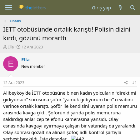
Giriş yap
Finans
İETT otobüsünde ortalık karıştı! Polisin dizini
kırdı, gözünü morarttı
K
B
Ella
12 Ara 2023
o
a
n
ş
Ella
E
b
l
New member
u
a
y
n
u
g
12 Ara 2023
#1
b
ı
a
ç
Alibeyköy’de İETT otobüsüne binen kadın yolcuların “direkt mi
ş
t
gidiyorsun” sorusuna şoför “yamuk gidiyorum ben” cevabını
l
a
verince ortalık karıştı. Şoför ile kendisini uyaran polis memuru
a
r
arasında kavga çıktı. Şoförün dışarıda polis memuruna
t
i
saldırdığı anlar cep telefonu kamerasına yansıdı. Olay
a
h
esnasında kavgayı ayırmaya çalışan bir vatandaş da yaralandı.
n
i
Olay sonrası gözaltına alınan şoför, adli kontrol şartıyla
serbest bırakıldı. İşte detaylar...