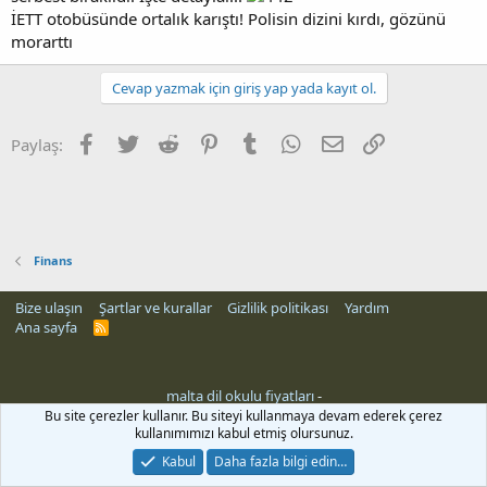
İETT otobüsünde ortalık karıştı! Polisin dizini kırdı, gözünü
morarttı
Cevap yazmak için giriş yap yada kayıt ol.
Facebook
Twitter
Reddit
Pinterest
Tumblr
WhatsApp
E-posta
Link
Paylaş:
Finans
Bize ulaşın
Şartlar ve kurallar
Gizlilik politikası
Yardım
Ana sayfa
R
S
S
malta dil okulu fiyatları
-
Bu site çerezler kullanır. Bu siteyi kullanmaya devam ederek çerez
kullanımımızı kabul etmiş olursunuz.
Kabul
Daha fazla bilgi edin…