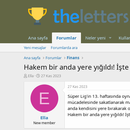
Ana sayfa
Forumlar
Neler yeni
Kullan
Yeni mesajlar
Forumlarda ara
Ana sayfa
Forumlar
Finans
Hakem bir anda yere yığıldı! İşte 
K
B
Ella
27 Kas 2023
o
a
n
ş
27 Kas 2023
b
l
E
Süper Lig'in 13. haftasında oy
u
a
y
n
mücadelesinde sakatlanarak ma
u
g
anda kendisini yere bırakarak 
b
ı
Hakem bir anda yere yığıldı! İşt
Ella
a
ç
ş
t
New member
l
a