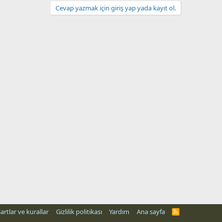
Cevap yazmak için giriş yap yada kayıt ol.
artlar ve kurallar
Gizlilik politikası
Yardım
Ana sayfa
R
S