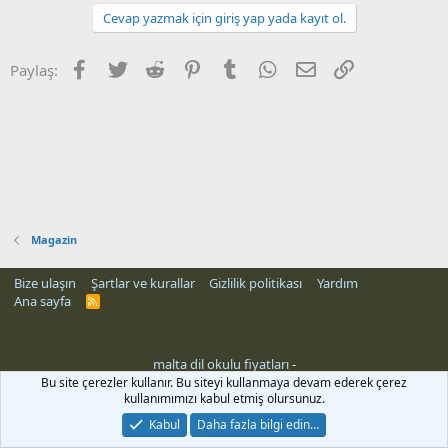
Cevap yazmak için giriş yap yada kayıt ol.
Facebook
Twitter
Reddit
Pinterest
Tumblr
WhatsApp
E-posta
Link
Paylaş:
Magazin
Bize ulaşın
Şartlar ve kurallar
Gizlilik politikası
Yardım
Ana sayfa
R
S
S
malta dil okulu fiyatları
-
Bu site çerezler kullanır. Bu siteyi kullanmaya devam ederek çerez
kullanımımızı kabul etmiş olursunuz.
Kabul
Daha fazla bilgi edin…