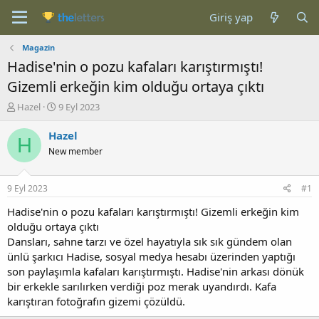
Giriş yap
Magazin
Hadise'nin o pozu kafaları karıştırmıştı!
Gizemli erkeğin kim olduğu ortaya çıktı
K
B
Hazel
9 Eyl 2023
o
a
n
ş
Hazel
H
b
l
New member
u
a
y
n
u
g
9 Eyl 2023
#1
b
ı
a
ç
Hadise'nin o pozu kafaları karıştırmıştı! Gizemli erkeğin kim
ş
t
olduğu ortaya çıktı
l
a
Dansları, sahne tarzı ve özel hayatıyla sık sık gündem olan
a
r
ünlü şarkıcı Hadise, sosyal medya hesabı üzerinden yaptığı
t
i
son paylaşımla kafaları karıştırmıştı. Hadise'nin arkası dönük
a
h
bir erkekle sarılırken verdiği poz merak uyandırdı. Kafa
n
i
karıştıran fotoğrafın gizemi çözüldü.