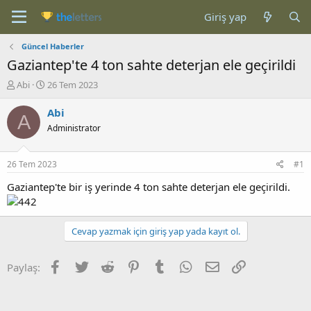
Giriş yap
Güncel Haberler
Gaziantep'te 4 ton sahte deterjan ele geçirildi
K
B
Abi
26 Tem 2023
o
a
n
ş
Abi
A
b
l
Administrator
u
a
y
n
u
g
26 Tem 2023
#1
b
ı
a
ç
Gaziantep'te bir iş yerinde 4 ton sahte deterjan ele geçirildi.
ş
t
l
a
a
r
Cevap yazmak için giriş yap yada kayıt ol.
t
i
a
h
n
i
Facebook
Twitter
Reddit
Pinterest
Tumblr
WhatsApp
E-posta
Link
Paylaş: