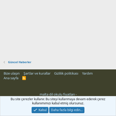
Güncel Haberler
Bize ulaşın
Şartlar ve kurallar
Gizlilik politikası
Yardım
Ana sayfa
R
S
S
malta dil okulu fiyatları
-
eri
Bu site çerezler kullanır. Bu siteyi kullanmaya devam ederek çerez
kullanımımızı kabul etmiş olursunuz.
Kabul
Daha fazla bilgi edin…