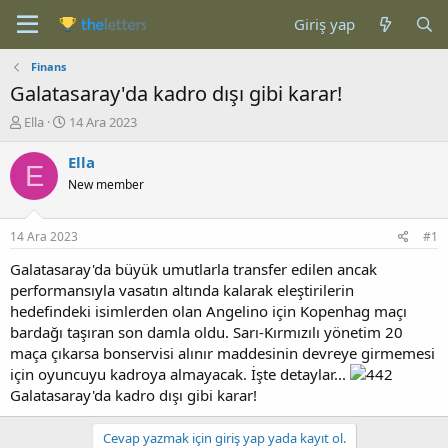
Giriş yap
Finans
Galatasaray'da kadro dışı gibi karar!
K
B
Ella
14 Ara 2023
o
a
n
ş
Ella
E
b
l
New member
u
a
y
n
u
g
14 Ara 2023
#1
b
ı
a
ç
Galatasaray'da büyük umutlarla transfer edilen ancak
ş
t
performansıyla vasatın altında kalarak eleştirilerin
l
a
hedefindeki isimlerden olan Angelino için Kopenhag maçı
a
r
bardağı taşıran son damla oldu. Sarı-Kırmızılı yönetim 20
t
i
maça çıkarsa bonservisi alınır maddesinin devreye girmemesi
a
h
için oyuncuyu kadroya almayacak. İşte detaylar...
n
i
Galatasaray'da kadro dışı gibi karar!
Cevap yazmak için giriş yap yada kayıt ol.