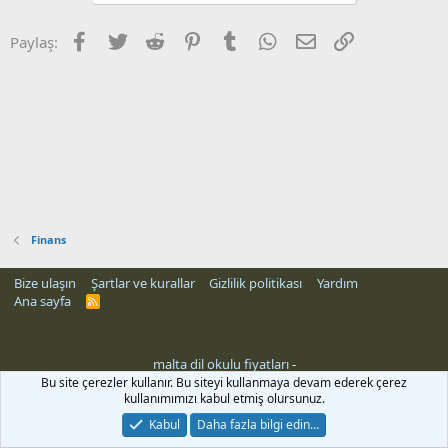
Facebook
Twitter
Reddit
Pinterest
Tumblr
WhatsApp
E-posta
Link
Paylaş:
Finans
Bize ulaşın
Şartlar ve kurallar
Gizlilik politikası
Yardım
Ana sayfa
R
S
S
malta dil okulu fiyatları
-
Bu site çerezler kullanır. Bu siteyi kullanmaya devam ederek çerez
kullanımımızı kabul etmiş olursunuz.
Kabul
Daha fazla bilgi edin…