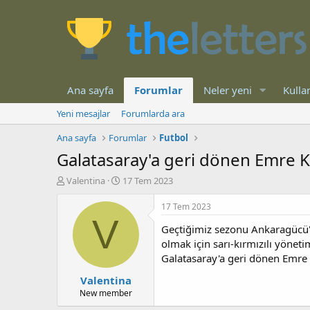
Ana sayfa
Forumlar
Neler yeni
Kullan
Yeni mesajlar
Forumlarda ara
Ana sayfa
Forumlar
Futbol
Galatasaray'a geri dönen Emre Kı
K
B
Valentina
17 Tem 2023
o
a
n
ş
17 Tem 2023
b
l
V
Geçtiğimiz sezonu Ankaragücü'nd
u
a
y
n
olmak için sarı-kırmızılı yöne
u
g
Galatasaray'a geri dönen Emre K
b
ı
Valentina
a
ç
ş
t
New member
l
a