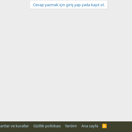
Cevap yazmak için giriş yap yada kayıt ol.
artlar ve kurallar
Gizlilik politikası
Yardım
Ana sayfa
R
S