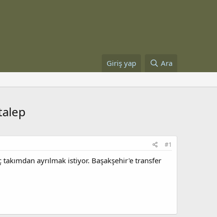
Giriş yap
Ara
talep
#1
 takımdan ayrılmak istiyor. Başakşehir'e transfer