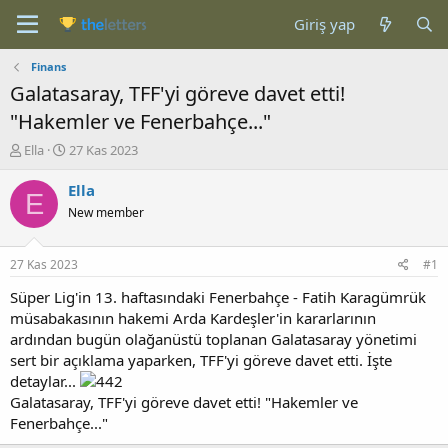
Giriş yap
Finans
Galatasaray, TFF'yi göreve davet etti!
"Hakemler ve Fenerbahçe..."
K
B
Ella
27 Kas 2023
o
a
n
ş
Ella
E
b
l
New member
u
a
y
n
u
g
27 Kas 2023
#1
b
ı
a
ç
Süper Lig'in 13. haftasındaki Fenerbahçe - Fatih Karagümrük
ş
t
müsabakasının hakemi Arda Kardeşler'in kararlarının
l
a
ardından bugün olağanüstü toplanan Galatasaray yönetimi
a
r
sert bir açıklama yaparken, TFF'yi göreve davet etti. İşte
t
i
detaylar...
a
h
Galatasaray, TFF'yi göreve davet etti! "Hakemler ve
n
i
Fenerbahçe..."