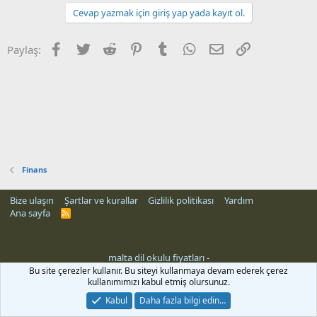
Cevap yazmak için giriş yap yada kayıt ol.
Facebook
Twitter
Reddit
Pinterest
Tumblr
WhatsApp
E-posta
Link
Paylaş:
Finans
Bize ulaşın
Şartlar ve kurallar
Gizlilik politikası
Yardım
Ana sayfa
R
S
S
malta dil okulu fiyatları
-
Bu site çerezler kullanır. Bu siteyi kullanmaya devam ederek çerez
kullanımımızı kabul etmiş olursunuz.
Kabul
Daha fazla bilgi edin…