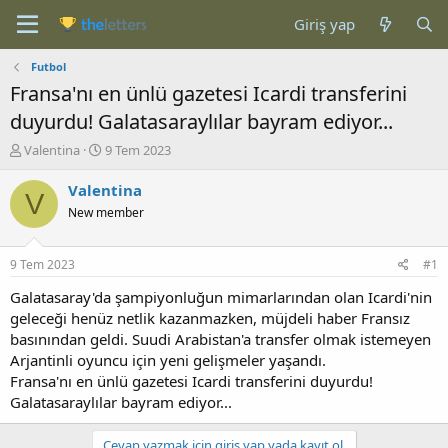
Giriş yap
Futbol
Fransa'nı en ünlü gazetesi Icardi transferini
duyurdu! Galatasaraylılar bayram ediyor...
K
B
Valentina
9 Tem 2023
o
a
n
ş
Valentina
V
b
l
New member
u
a
y
n
u
g
9 Tem 2023
#1
b
ı
a
ç
Galatasaray'da şampiyonluğun mimarlarından olan Icardi'nin
ş
t
geleceği henüz netlik kazanmazken, müjdeli haber Fransız
l
a
basınından geldi. Suudi Arabistan'a transfer olmak istemeyen
a
r
Arjantinli oyuncu için yeni gelişmeler yaşandı.
t
i
Fransa'nı en ünlü gazetesi Icardi transferini duyurdu!
a
h
Galatasaraylılar bayram ediyor...
n
i
Cevap yazmak için giriş yap yada kayıt ol.