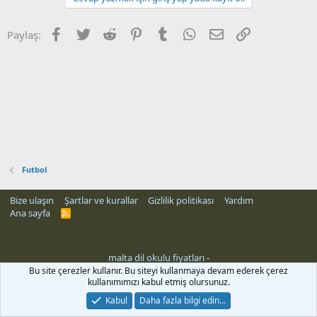
Facebook
Twitter
Reddit
Pinterest
Tumblr
WhatsApp
E-posta
Link
Paylaş:
Futbol
Bize ulaşın
Şartlar ve kurallar
Gizlilik politikası
Yardım
Ana sayfa
R
S
S
malta dil okulu fiyatları
-
Bu site çerezler kullanır. Bu siteyi kullanmaya devam ederek çerez
kullanımımızı kabul etmiş olursunuz.
Kabul
Daha fazla bilgi edin…