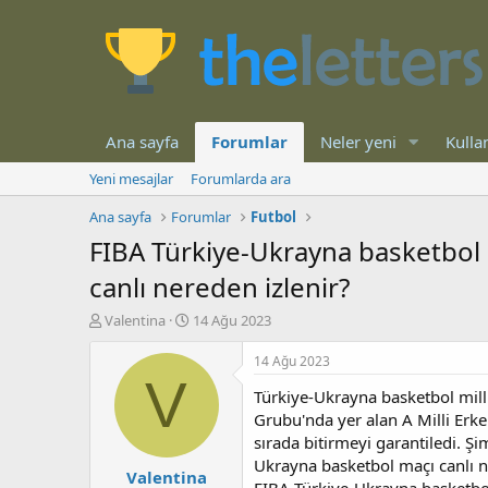
Ana sayfa
Forumlar
Neler yeni
Kullan
Yeni mesajlar
Forumlarda ara
Ana sayfa
Forumlar
Futbol
FIBA Türkiye-Ukrayna basketbol 
canlı nereden izlenir?
K
B
Valentina
14 Ağu 2023
o
a
n
ş
14 Ağu 2023
b
l
V
Türkiye-Ukrayna basketbol mill
u
a
y
n
Grubu'nda yer alan A Milli Erke
u
g
sırada bitirmeyi garantiledi. Ş
b
ı
Ukrayna basketbol maçı canlı ne
Valentina
a
ç