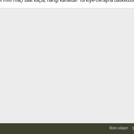
 milli maçı saat kaçta, hangi kanalda? Türkiye-Ukrayna basketbol 
Bize ulaşın
Ş