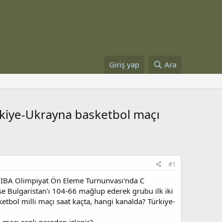
Giriş yap
Ara
ürkiye-Ukrayna basketbol maçı
#1
 FIBA Olimpiyat Ön Eleme Turnunvası'nda C
ise Bulgaristan'ı 104-66 mağlup ederek grubu ilk iki
ketbol milli maçı saat kaçta, hangi kanalda? Türkiye-