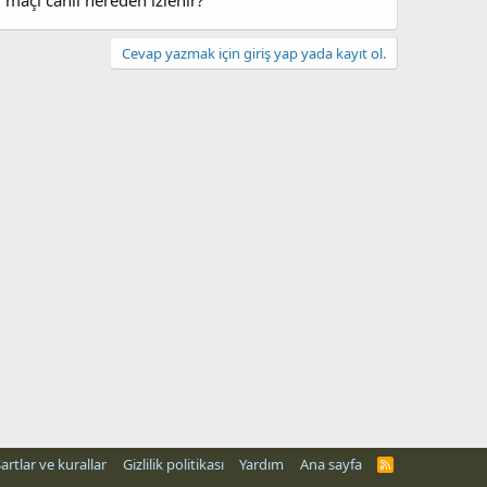
maçı canlı nereden izlenir?
Cevap yazmak için giriş yap yada kayıt ol.
artlar ve kurallar
Gizlilik politikası
Yardım
Ana sayfa
R
S