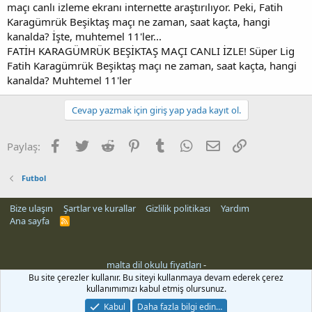
maçı canlı izleme ekranı internette araştırılıyor. Peki, Fatih
n
i
Karagümrük Beşiktaş maçı ne zaman, saat kaçta, hangi
kanalda? İşte, muhtemel 11'ler...
FATİH KARAGÜMRÜK BEŞİKTAŞ MAÇI CANLI İZLE! Süper Lig
Fatih Karagümrük Beşiktaş maçı ne zaman, saat kaçta, hangi
kanalda? Muhtemel 11'ler
Cevap yazmak için giriş yap yada kayıt ol.
Facebook
Twitter
Reddit
Pinterest
Tumblr
WhatsApp
E-posta
Link
Paylaş:
Futbol
Bize ulaşın
Şartlar ve kurallar
Gizlilik politikası
Yardım
Ana sayfa
R
S
S
malta dil okulu fiyatları
-
Bu site çerezler kullanır. Bu siteyi kullanmaya devam ederek çerez
kullanımımızı kabul etmiş olursunuz.
Kabul
Daha fazla bilgi edin…