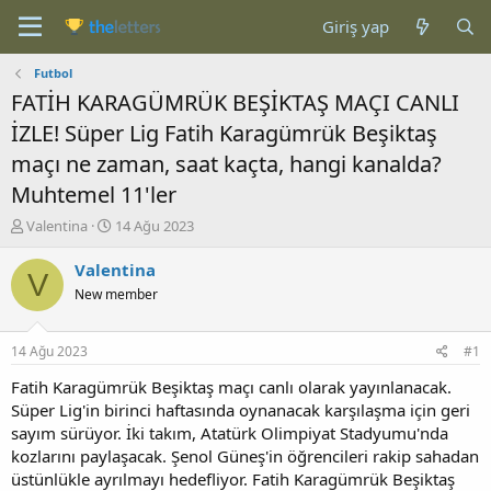
Giriş yap
Futbol
FATİH KARAGÜMRÜK BEŞİKTAŞ MAÇI CANLI
İZLE! Süper Lig Fatih Karagümrük Beşiktaş
maçı ne zaman, saat kaçta, hangi kanalda?
Muhtemel 11'ler
K
B
Valentina
14 Ağu 2023
o
a
n
ş
Valentina
V
b
l
New member
u
a
y
n
u
g
14 Ağu 2023
#1
b
ı
a
ç
Fatih Karagümrük Beşiktaş maçı canlı olarak yayınlanacak.
ş
t
Süper Lig'in birinci haftasında oynanacak karşılaşma için geri
l
a
sayım sürüyor. İki takım, Atatürk Olimpiyat Stadyumu'nda
a
r
kozlarını paylaşacak. Şenol Güneş'in öğrencileri rakip sahadan
t
i
üstünlükle ayrılmayı hedefliyor. Fatih Karagümrük Beşiktaş
a
h