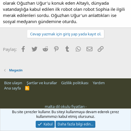
olarak Oğuzhan Uğur'u konuk eden Altaylı, dünyada
n
i
vatandaşlığa kabul edilen ilk robot olan robot Sophia ile ilgili
merak edilenleri sordu. Oğuzhan Uğur'un anlattıkları ise
sosyal medyanın gündemine oturdu.
Cevap yazmak için giriş yap yada kayıt ol.
Facebook
Twitter
Reddit
Pinterest
Tumblr
WhatsApp
E-posta
Link
Paylaş:
Magazin
Bize ulaşın
Şartlar ve kurallar
Gizlilik politikası
Yardım
Ana sayfa
R
S
S
malta dil okulu fiyatları
-
Bu site çerezler kullanır. Bu siteyi kullanmaya devam ederek çerez
kullanımımızı kabul etmiş olursunuz.
Kabul
Daha fazla bilgi edin…