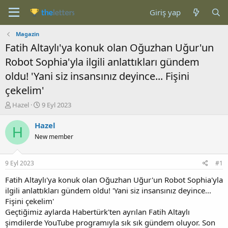
Giriş yap
Magazin
Fatih Altaylı'ya konuk olan Oğuzhan Uğur'un
Robot Sophia'yla ilgili anlattıkları gündem
oldu! 'Yani siz insansınız deyince... Fişini
çekelim'
K
B
Hazel
9 Eyl 2023
o
a
n
ş
Hazel
H
b
l
New member
u
a
y
n
u
g
9 Eyl 2023
#1
b
ı
a
ç
Fatih Altaylı'ya konuk olan Oğuzhan Uğur'un Robot Sophia'yla
ş
t
ilgili anlattıkları gündem oldu! 'Yani siz insansınız deyince...
l
a
Fişini çekelim'
a
r
Geçtiğimiz aylarda Habertürk'ten ayrılan Fatih Altaylı
t
i
şimdilerde YouTube programıyla sık sık gündem oluyor. Son
a
h