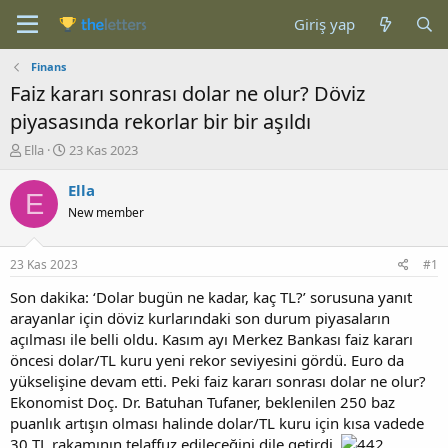
Giriş yap
Finans
Faiz kararı sonrası dolar ne olur? Döviz
piyasasında rekorlar bir bir aşıldı
K
B
Ella
23 Kas 2023
o
a
n
ş
Ella
E
b
l
New member
u
a
y
n
u
g
23 Kas 2023
#1
b
ı
a
ç
Son dakika: ‘Dolar bugün ne kadar, kaç TL?’ sorusuna yanıt
ş
t
arayanlar için döviz kurlarındaki son durum piyasaların
l
a
açılması ile belli oldu. Kasım ayı Merkez Bankası faiz kararı
a
r
öncesi dolar/TL kuru yeni rekor seviyesini gördü. Euro da
t
i
yükselişine devam etti. Peki faiz kararı sonrası dolar ne olur?
a
h
Ekonomist Doç. Dr. Batuhan Tufaner, beklenilen 250 baz
n
i
puanlık artışın olması halinde dolar/TL kuru için kısa vadede
30 TL rakamının telaffuz edileceğini dile getirdi.