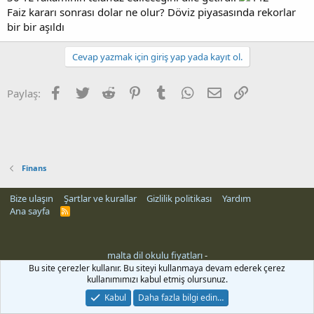
Faiz kararı sonrası dolar ne olur? Döviz piyasasında rekorlar
bir bir aşıldı
Cevap yazmak için giriş yap yada kayıt ol.
Facebook
Twitter
Reddit
Pinterest
Tumblr
WhatsApp
E-posta
Link
Paylaş:
Finans
Bize ulaşın
Şartlar ve kurallar
Gizlilik politikası
Yardım
Ana sayfa
R
S
S
malta dil okulu fiyatları
-
Bu site çerezler kullanır. Bu siteyi kullanmaya devam ederek çerez
kullanımımızı kabul etmiş olursunuz.
Kabul
Daha fazla bilgi edin…