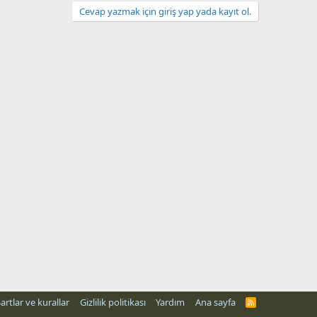
Cevap yazmak için giriş yap yada kayıt ol.
artlar ve kurallar
Gizlilik politikası
Yardım
Ana sayfa
R
S