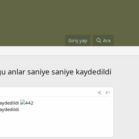
Giriş yap
Ara
ğu anlar saniye saniye kaydedildi
#1
kaydedildi
aydedildi