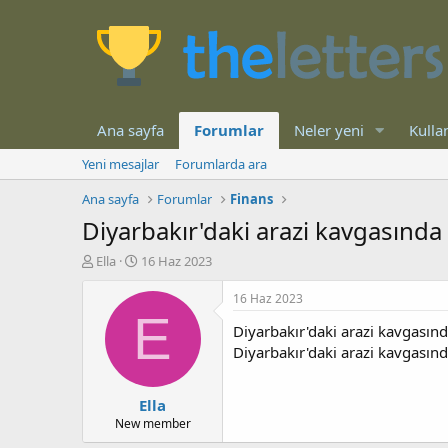
Ana sayfa
Forumlar
Neler yeni
Kullan
Yeni mesajlar
Forumlarda ara
Ana sayfa
Forumlar
Finans
Diyarbakır'daki arazi kavgasında 
K
B
Ella
16 Haz 2023
o
a
n
ş
16 Haz 2023
b
l
E
Diyarbakır'daki arazi kavgasınd
u
a
y
n
Diyarbakır'daki arazi kavgasınd
u
g
b
ı
Ella
a
ç
ş
t
New member
l
a