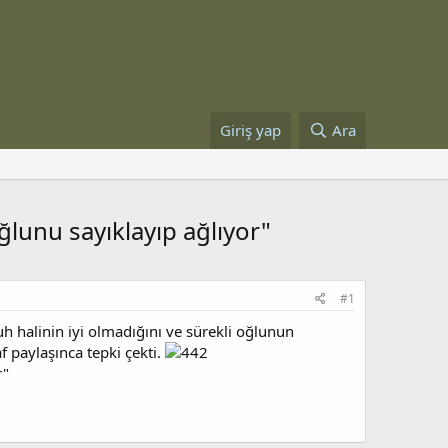
Giriş yap
Ara
ğlunu sayıklayıp ağlıyor"
#1
uh halinin iyi olmadığını ve sürekli oğlunun
f paylaşınca tepki çekti.
r"