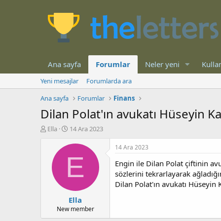
Ana sayfa
Forumlar
Neler yeni
Kullan
Yeni mesajlar
Forumlarda ara
Ana sayfa
Forumlar
Finans
Dilan Polat'ın avukatı Hüseyin Ka
K
B
Ella
14 Ara 2023
o
a
n
ş
14 Ara 2023
b
l
E
Engin ile Dilan Polat çiftinin 
u
a
y
n
sözlerini tekrarlayarak ağladığ
u
g
Dilan Polat'ın avukatı Hüseyin 
b
ı
Ella
a
ç
ş
t
New member
l
a