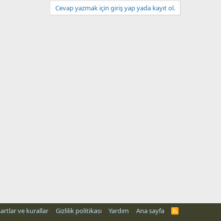
Cevap yazmak için giriş yap yada kayıt ol.
artlar ve kurallar
Gizlilik politikası
Yardım
Ana sayfa
R
S