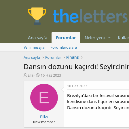
Ana sayfa
Forumlar
Neler yeni
Kullan
Yeni mesajlar
Forumlarda ara
Ana sayfa
Forumlar
Finans
Dansın dozunu kaçırdı! Seyircini
K
B
Ella
16 Haz 2023
o
a
n
ş
16 Haz 2023
b
l
E
Brezilya’daki bir festival sıra
u
a
y
n
kendisine dans figürleri sıras
u
g
Dansın dozunu kaçırdı! Seyircin
b
ı
Ella
a
ç
ş
t
New member
l
a