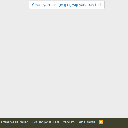
Cevap yazmak için giriş yap yada kayıt ol.
artlar ve kurallar
Gizlilik politikası
Yardım
Ana sayfa
R
S