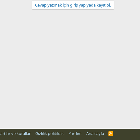
Cevap yazmak için giriş yap yada kayıt ol.
artlar ve kurallar
Gizlilik politikası
Yardım
Ana sayfa
R
S