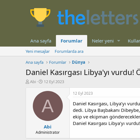
Ana sayfa
Forumlar
Neler yeni
Kullan
Yeni mesajlar
Forumlarda ara
Ana sayfa
Forumlar
Dünya
Daniel Kasırgası Libya'yı vurdu! Ö
K
B
Abi
12 Eyl 2023
o
a
n
ş
12 Eyl 2023
b
l
A
Daniel Kasırgası, Libya’yı vur
u
a
y
n
dedi. Libya Başbakanı Dibeybe, 
u
g
ekip ve ekipman gönderecekler
b
ı
Daniel Kasırgası Libya'yı vurdu!
Abi
a
ç
ş
t
Administrator
l
a