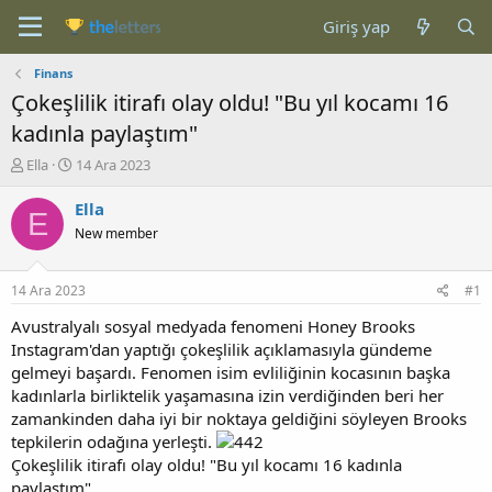
Giriş yap
Finans
Çokeşlilik itirafı olay oldu! "Bu yıl kocamı 16
kadınla paylaştım"
K
B
Ella
14 Ara 2023
o
a
n
ş
Ella
E
b
l
New member
u
a
y
n
u
g
14 Ara 2023
#1
b
ı
a
ç
Avustralyalı sosyal medyada fenomeni Honey Brooks
ş
t
Instagram'dan yaptığı çokeşlilik açıklamasıyla gündeme
l
a
gelmeyi başardı. Fenomen isim evliliğinin kocasının başka
a
r
kadınlarla birliktelik yaşamasına izin verdiğinden beri her
t
i
zamankinden daha iyi bir noktaya geldiğini söyleyen Brooks
a
h
tepkilerin odağına yerleşti.
n
i
Çokeşlilik itirafı olay oldu! "Bu yıl kocamı 16 kadınla
paylaştım"