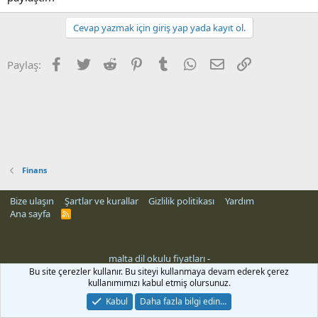
Cevap yazmak için giriş yap yada kayıt ol.
Facebook
Twitter
Reddit
Pinterest
Tumblr
WhatsApp
E-posta
Link
Paylaş:
Finans
Bize ulaşın
Şartlar ve kurallar
Gizlilik politikası
Yardım
Ana sayfa
R
S
S
malta dil okulu fiyatları
-
Bu site çerezler kullanır. Bu siteyi kullanmaya devam ederek çerez
kullanımımızı kabul etmiş olursunuz.
Kabul
Daha fazla bilgi edin…