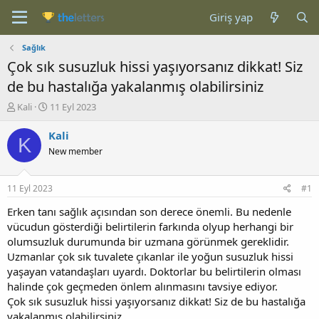
Giriş yap
Sağlık
Çok sık susuzluk hissi yaşıyorsanız dikkat! Siz
de bu hastalığa yakalanmış olabilirsiniz
K
B
Kali
11 Eyl 2023
o
a
n
ş
Kali
K
b
l
New member
u
a
y
n
u
g
11 Eyl 2023
#1
b
ı
a
ç
Erken tanı sağlık açısından son derece önemli. Bu nedenle
ş
t
vücudun gösterdiği belirtilerin farkında olyup herhangi bir
l
a
olumsuzluk durumunda bir uzmana görünmek gereklidir.
a
r
Uzmanlar çok sık tuvalete çıkanlar ile yoğun susuzluk hissi
t
i
yaşayan vatandaşları uyardı. Doktorlar bu belirtilerin olması
a
h
halinde çok geçmeden önlem alınmasını tavsiye ediyor.
n
i
Çok sık susuzluk hissi yaşıyorsanız dikkat! Siz de bu hastalığa
yakalanmış olabilirsiniz