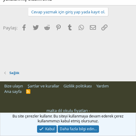
Cevap yazmak için giriş yap yada kayıt ol.
Facebook
Twitter
Reddit
Pinterest
Tumblr
WhatsApp
E-posta
Link
Paylaş:
Sağlık
Bize ulaşın
Şartlar ve kurallar
Gizlilik politikası
Yardım
Ana sayfa
R
S
S
malta dil okulu fiyatları
-
Bu site çerezler kullanır. Bu siteyi kullanmaya devam ederek çerez
kullanımımızı kabul etmiş olursunuz.
Kabul
Daha fazla bilgi edin…