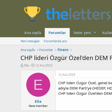
Ana sayfa
Forumlar
Neler yeni
Kullan
Yeni mesajlar
Forumlarda ara
Ana sayfa
Forumlar
Finans
CHP lideri Özgür Özel'den DEM Par
K
B
Ella
12 Ara 2023
o
a
n
ş
12 Ara 2023
b
l
E
CHP lideri Özgür Özel, genel ba
u
a
y
n
adıyla DEM Parti'ye (HEDEP, H
u
g
CHP lideri Özgür Özel'den DEM Pa
b
ı
Ella
a
ç
ş
t
New member
l
a