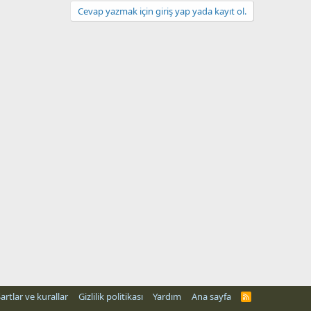
Cevap yazmak için giriş yap yada kayıt ol.
artlar ve kurallar
Gizlilik politikası
Yardım
Ana sayfa
R
S