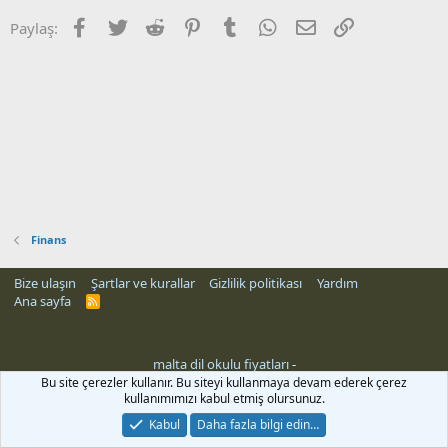
Facebook
Twitter
Reddit
Pinterest
Tumblr
WhatsApp
E-posta
Link
Paylaş:
Finans
Bize ulaşın
Şartlar ve kurallar
Gizlilik politikası
Yardım
Ana sayfa
R
S
S
malta dil okulu fiyatları
-
Bu site çerezler kullanır. Bu siteyi kullanmaya devam ederek çerez
kullanımımızı kabul etmiş olursunuz.
Kabul
Daha fazla bilgi edin…