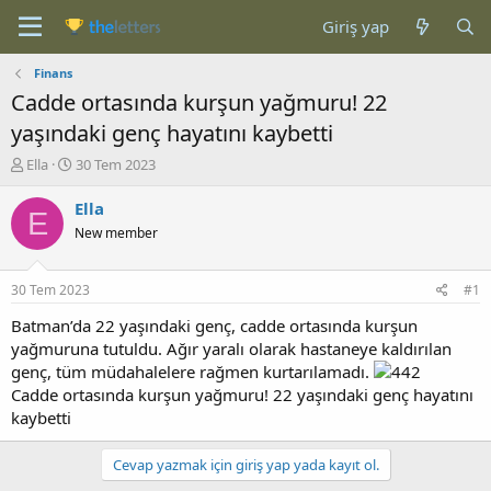
Giriş yap
Finans
Cadde ortasında kurşun yağmuru! 22
yaşındaki genç hayatını kaybetti
K
B
Ella
30 Tem 2023
o
a
n
ş
Ella
E
b
l
New member
u
a
y
n
u
g
30 Tem 2023
#1
b
ı
a
ç
Batman’da 22 yaşındaki genç, cadde ortasında kurşun
ş
t
yağmuruna tutuldu. Ağır yaralı olarak hastaneye kaldırılan
l
a
genç, tüm müdahalelere rağmen kurtarılamadı.
a
r
Cadde ortasında kurşun yağmuru! 22 yaşındaki genç hayatını
t
i
kaybetti
a
h
n
i
Cevap yazmak için giriş yap yada kayıt ol.