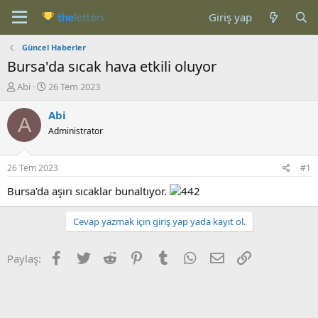
Giriş yap
Güncel Haberler
Bursa'da sıcak hava etkili oluyor
K
B
Abi
26 Tem 2023
o
a
n
ş
Abi
A
b
l
Administrator
u
a
y
n
u
g
26 Tem 2023
#1
b
ı
a
ç
Bursa'da aşırı sıcaklar bunaltıyor.
ş
t
l
a
Cevap yazmak için giriş yap yada kayıt ol.
a
r
t
i
a
h
Facebook
Twitter
Reddit
Pinterest
Tumblr
WhatsApp
E-posta
Link
Paylaş:
n
i