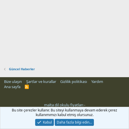
Güncel Haberler
Bize ulaşın
Şartlar ve kurallar
Gizlilik politikası
Yardım
Ana sayfa
R
S
S
malta dil okulu fiyatları
-
Bu site çerezler kullanır. Bu siteyi kullanmaya devam ederek çerez
kullanımımızı kabul etmiş olursunuz.
Kabul
Daha fazla bilgi edin…