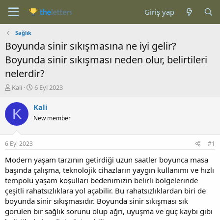
Giriş yap
Sağlık
Boyunda sinir sıkışmasına ne iyi gelir?
Boyunda sinir sıkışması neden olur, belirtileri
nelerdir?
K
B
Kali
6 Eyl 2023
o
a
n
ş
Kali
K
b
l
New member
u
a
y
n
u
g
6 Eyl 2023
#1
b
ı
a
ç
Modern yaşam tarzının getirdiği uzun saatler boyunca masa
ş
t
başında çalışma, teknolojik cihazların yaygın kullanımı ve hızlı
l
a
tempolu yaşam koşulları bedenimizin belirli bölgelerinde
a
r
çeşitli rahatsızlıklara yol açabilir. Bu rahatsızlıklardan biri de
t
i
boyunda sinir sıkışmasıdır. Boyunda sinir sıkışması sık
a
h
görülen bir sağlık sorunu olup ağrı, uyuşma ve güç kaybı gibi
n
i