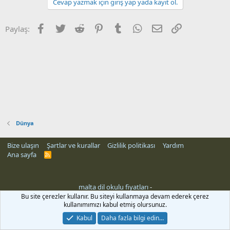
Cevap yazmak için giriş yap yada kayıt ol.
Facebook
Twitter
Reddit
Pinterest
Tumblr
WhatsApp
E-posta
Link
Paylaş:
Dünya
Bize ulaşın
Şartlar ve kurallar
Gizlilik politikası
Yardım
Ana sayfa
R
S
S
malta dil okulu fiyatları
-
Bu site çerezler kullanır. Bu siteyi kullanmaya devam ederek çerez
kullanımımızı kabul etmiş olursunuz.
Kabul
Daha fazla bilgi edin…