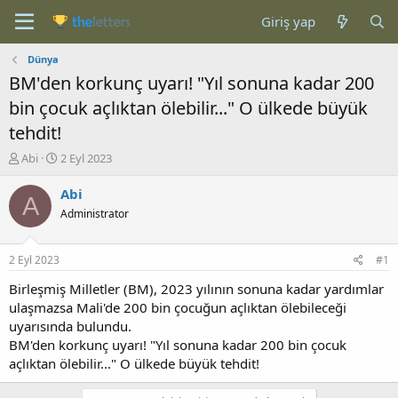
Giriş yap
Dünya
BM'den korkunç uyarı! "Yıl sonuna kadar 200
bin çocuk açlıktan ölebilir..." O ülkede büyük
tehdit!
K
B
Abi
2 Eyl 2023
o
a
n
ş
Abi
A
b
l
Administrator
u
a
y
n
u
g
2 Eyl 2023
#1
b
ı
a
ç
Birleşmiş Milletler (BM), 2023 yılının sonuna kadar yardımlar
ş
t
ulaşmazsa Mali'de 200 bin çocuğun açlıktan ölebileceği
l
a
uyarısında bulundu.
a
r
BM'den korkunç uyarı! "Yıl sonuna kadar 200 bin çocuk
t
i
açlıktan ölebilir..." O ülkede büyük tehdit!
a
h
n
i