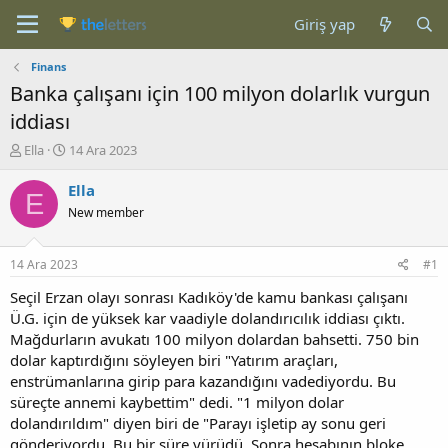
Giriş yap
Finans
Banka çalışanı için 100 milyon dolarlık vurgun
iddiası
K
B
Ella
14 Ara 2023
o
a
n
ş
Ella
E
b
l
New member
u
a
y
n
u
g
14 Ara 2023
#1
b
ı
a
ç
Seçil Erzan olayı sonrası Kadıköy'de kamu bankası çalışanı
ş
t
Ü.G. için de yüksek kar vaadiyle dolandırıcılık iddiası çıktı.
l
a
Mağdurların avukatı 100 milyon dolardan bahsetti. 750 bin
a
r
dolar kaptırdığını söyleyen biri "Yatırım araçları,
t
i
enstrümanlarına girip para kazandığını vadediyordu. Bu
a
h
süreçte annemi kaybettim" dedi. "1 milyon dolar
n
i
dolandırıldım" diyen biri de "Parayı işletip ay sonu geri
gönderiyordu. Bu bir süre yürüdü. Sonra hesabının bloke