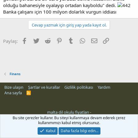
olduğu bahanesiyle oyalayıp ortadan kayboldu" dedi.
Banka çalışanı için 100 milyon dolarlık vurgun iddiası
Cevap yazmak için giriş yap yada kayıt ol.
Facebook
Twitter
Reddit
Pinterest
Tumblr
WhatsApp
E-posta
Link
Paylaş:
Finans
Bize ulaşın
Şartlar ve kurallar
Gizlilik politikası
Yardım
Ana sayfa
R
S
S
malta dil okulu fiyatları
-
Bu site çerezler kullanır. Bu siteyi kullanmaya devam ederek çerez
kullanımımızı kabul etmiş olursunuz.
Kabul
Daha fazla bilgi edin…