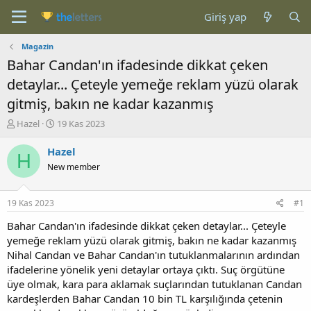
Giriş yap
Magazin
Bahar Candan'ın ifadesinde dikkat çeken
detaylar... Çeteyle yemeğe reklam yüzü olarak
gitmiş, bakın ne kadar kazanmış
K
B
Hazel
19 Kas 2023
o
a
n
ş
Hazel
H
b
l
New member
u
a
y
n
u
g
19 Kas 2023
#1
b
ı
a
ç
Bahar Candan'ın ifadesinde dikkat çeken detaylar... Çeteyle
ş
t
yemeğe reklam yüzü olarak gitmiş, bakın ne kadar kazanmış
l
a
Nihal Candan ve Bahar Candan'ın tutuklanmalarının ardından
a
r
ifadelerine yönelik yeni detaylar ortaya çıktı. Suç örgütüne
t
i
üye olmak, kara para aklamak suçlarından tutuklanan Candan
a
h
kardeşlerden Bahar Candan 10 bin TL karşılığında çetenin
n
i