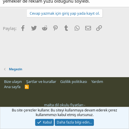
yemekler de reklam yüzü olduğunu söyledi.
Cevap yazmak için giriş yap yada kayıt ol.
Facebook
Twitter
Reddit
Pinterest
Tumblr
WhatsApp
E-posta
Link
Paylaş:
Magazin
Bize ulaşın
Şartlar ve kurallar
Gizlilik politikası
Yardım
Ana sayfa
R
S
S
malta dil okulu fiyatları
-
rehber siteleri
Bu site çerezler kullanır. Bu siteyi kullanmaya devam ederek çerez
kullanımımızı kabul etmiş olursunuz.
Kabul
Daha fazla bilgi edin…