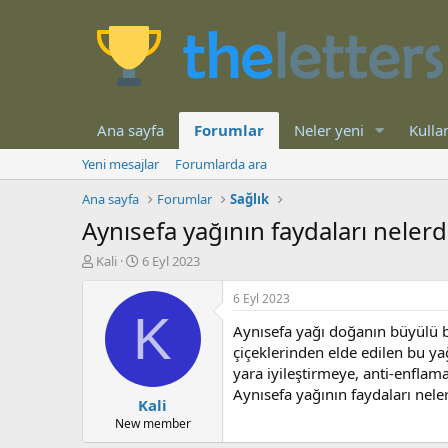
Ana sayfa
Forumlar
Neler yeni
Kullan
Yeni mesajlar
Forumlarda ara
Ana sayfa
Forumlar
Sağlık
Aynısefa yağının faydaları nelerdi
K
B
Kali
6 Eyl 2023
o
a
n
ş
6 Eyl 2023
b
l
K
Aynısefa yağı doğanın büyülü bir
u
a
y
n
çiçeklerinden elde edilen bu ya
u
g
yara iyileştirmeye, anti-enflama
b
ı
Aynısefa yağının faydaları neler
Kali
a
ç
ş
t
New member
l
a