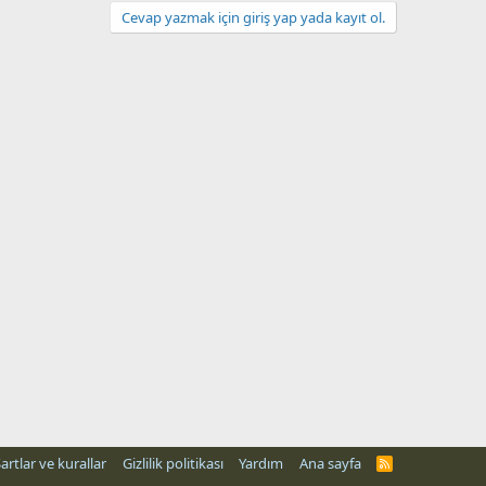
Cevap yazmak için giriş yap yada kayıt ol.
artlar ve kurallar
Gizlilik politikası
Yardım
Ana sayfa
R
S