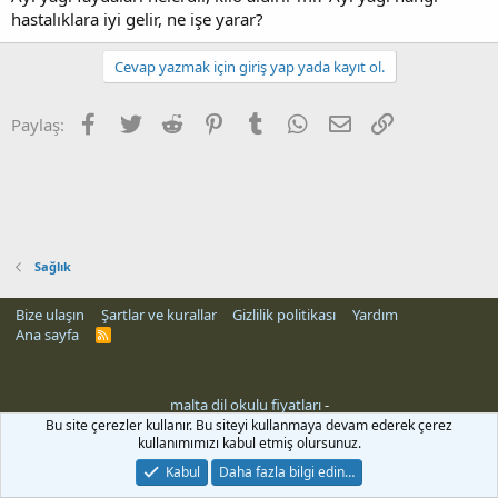
hastalıklara iyi gelir, ne işe yarar?
Cevap yazmak için giriş yap yada kayıt ol.
Facebook
Twitter
Reddit
Pinterest
Tumblr
WhatsApp
E-posta
Link
Paylaş:
Sağlık
Bize ulaşın
Şartlar ve kurallar
Gizlilik politikası
Yardım
Ana sayfa
R
S
S
malta dil okulu fiyatları
-
Bu site çerezler kullanır. Bu siteyi kullanmaya devam ederek çerez
kullanımımızı kabul etmiş olursunuz.
Kabul
Daha fazla bilgi edin…