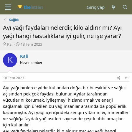
Giriş yap
Sağlık
Ayı yağı faydaları nelerdir, kilo aldırır mı? Ayı
yağı hangi hastalıklara iyi gelir, ne işe yarar?
K
B
Kali
18 Tem 2023
o
a
n
ş
Kali
K
b
l
New member
u
a
y
n
u
g
18 Tem 2023
#1
b
ı
a
ç
Ayı yağı binlerce yıldır kullanılan doğal bir bileşiktir ve sağlık
ş
t
açısından pek çok faydası bulunur. Ayılar tarafından
l
a
vücutlarını korumak, iyileşmeyi hızlandırmak ve enerji
a
r
sağlamak için üretilen bu yağ insanlar arasında da popülerlik
t
i
kazanmıştır. Ayı yağı içeriğindeki zengin vitaminler, mineraller
a
h
ve sağlığa faydalı yağ asitleri sayesinde çeşitli tıbbi amaçlar
n
i
için kullanılır.
Ayı yağı faydaları nelerdir, kilo aldırır mı? Ayı yağı hangi