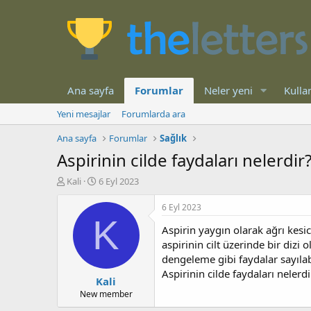
Ana sayfa
Forumlar
Neler yeni
Kullan
Yeni mesajlar
Forumlarda ara
Ana sayfa
Forumlar
Sağlık
Aspirinin cilde faydaları nelerdir?
K
B
Kali
6 Eyl 2023
o
a
n
ş
6 Eyl 2023
b
l
K
Aspirin yaygın olarak ağrı kesic
u
a
y
n
aspirinin cilt üzerinde bir dizi 
u
g
dengeleme gibi faydalar sayılabi
b
ı
Aspirinin cilde faydaları nelerdi
Kali
a
ç
ş
t
New member
l
a