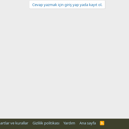
Cevap yazmak için giriş yap yada kayıt ol.
artlar ve kurallar
Gizlilik politikası
Yardım
Ana sayfa
R
S