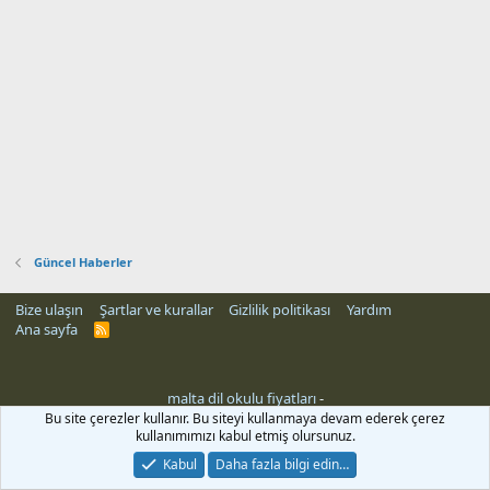
Güncel Haberler
Bize ulaşın
Şartlar ve kurallar
Gizlilik politikası
Yardım
Ana sayfa
R
S
S
malta dil okulu fiyatları
-
rehber siteleri
Bu site çerezler kullanır. Bu siteyi kullanmaya devam ederek çerez
kullanımımızı kabul etmiş olursunuz.
Kabul
Daha fazla bilgi edin…