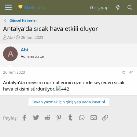
Giriş yap
Güncel Haberler
Antalya'da sıcak hava etkili oluyor
K
B
Abi
26 Tem 2023
o
a
n
ş
Abi
A
b
l
Administrator
u
a
y
n
u
g
26 Tem 2023
#1
b
ı
a
ç
Antalya'da mevsim normallerinin üzerinde seyreden sıcak
ş
t
hava etkisini sürdürüyor.
l
a
a
r
Cevap yazmak için giriş yap yada kayıt ol.
t
i
a
h
n
i
Facebook
Twitter
Reddit
Pinterest
Tumblr
WhatsApp
E-posta
Link
Paylaş: