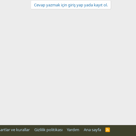
Cevap yazmak için giriş yap yada kayıt ol.
artlar ve kurallar
Gizlilik politikası
Yardım
Ana sayfa
R
S