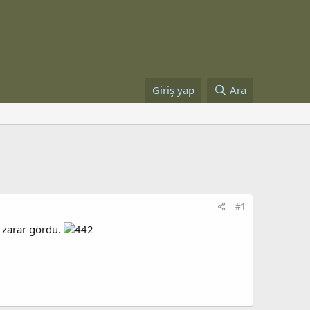
Giriş yap
Ara
#1
 zarar gördü.