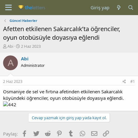
Giriş yap
Güncel Haberler
Afetten etkilenen Sakarcalık’ta öğrenciler,
oyun otobüsüyle doyasıya eğlendi
K
B
Abi
2 Haz 2023
o
a
n
ş
Abi
A
b
l
Administrator
u
a
y
n
u
g
2 Haz 2023
#1
b
ı
a
ç
Osmaniye de sel ve fırtına afetinden etkilenen Sakarcalık
ş
t
köyündeki öğrenciler, oyun otobüsüyle doyasıya eğlendi.
l
a
a
r
t
i
Cevap yazmak için giriş yap yada kayıt ol.
a
h
n
i
Facebook
Twitter
Reddit
Pinterest
Tumblr
WhatsApp
E-posta
Link
Paylaş: