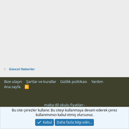
Güncel Haberler
Bize ulaşın
Şartlar ve kurallar
Gizlilik politikası
Yardım
Ana sayfa
R
S
S
malta dil okulu fiyatları
-
Bu site çerezler kullanır. Bu siteyi kullanmaya devam ederek çerez
kullanımımızı kabul etmiş olursunuz.
Kabul
Daha fazla bilgi edin…