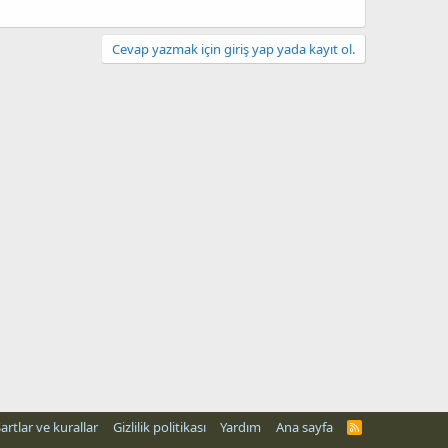
Cevap yazmak için giriş yap yada kayıt ol.
artlar ve kurallar
Gizlilik politikası
Yardım
Ana sayfa
R
S