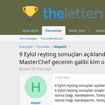
Ana sayfa
Forumlar
Neler yeni
Kullan
Yeni mesajlar
Forumlarda ara
Ana sayfa
Forumlar
Magazin
9 Eylül reyting sonuçları açıklan
MasterChef gecenin galibi kim o
K
B
Hazel
10 Eyl 2023
o
a
n
ş
10 Eyl 2023
b
l
H
9 Eylül reyting sonuçları açıkl
u
a
y
n
9 Eylül reyting sonuçları araştı
u
g
Gönül Dağı, Kardeşlerim, Türkiy
b
ı
Gönül Dağı, Kardeşlerim, Türki
Hazel
a
ç