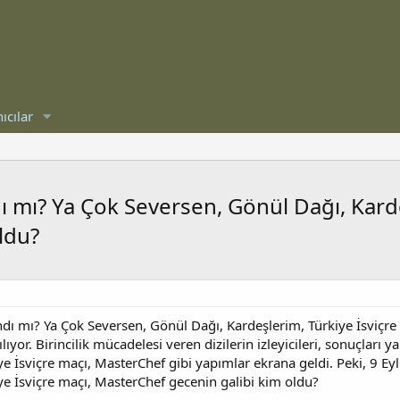
ıcılar
dı mı? Ya Çok Seversen, Gönül Dağı, Kard
ldu?
andı mı? Ya Çok Seversen, Gönül Dağı, Kardeşlerim, Türkiye İsviçr
rılıyor. Birincilik mücadelesi veren dizilerin izleyicileri, sonuçlar
e İsviçre maçı, MasterChef gibi yapımlar ekrana geldi. Peki, 9 Eyl
ye İsviçre maçı, MasterChef gecenin galibi kim oldu?