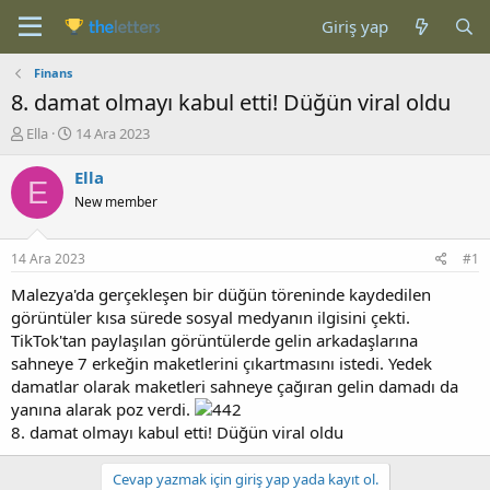
Giriş yap
Finans
8. damat olmayı kabul etti! Düğün viral oldu
K
B
Ella
14 Ara 2023
o
a
n
ş
Ella
E
b
l
New member
u
a
y
n
u
g
14 Ara 2023
#1
b
ı
a
ç
Malezya'da gerçekleşen bir düğün töreninde kaydedilen
ş
t
görüntüler kısa sürede sosyal medyanın ilgisini çekti.
l
a
TikTok'tan paylaşılan görüntülerde gelin arkadaşlarına
a
r
sahneye 7 erkeğin maketlerini çıkartmasını istedi. Yedek
t
i
damatlar olarak maketleri sahneye çağıran gelin damadı da
a
h
yanına alarak poz verdi.
n
i
8. damat olmayı kabul etti! Düğün viral oldu
Cevap yazmak için giriş yap yada kayıt ol.