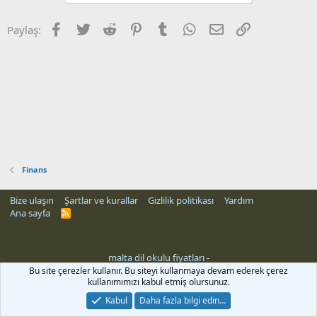
Facebook
Twitter
Reddit
Pinterest
Tumblr
WhatsApp
E-posta
Link
Paylaş:
Finans
Bize ulaşın
Şartlar ve kurallar
Gizlilik politikası
Yardım
Ana sayfa
R
S
S
malta dil okulu fiyatları
-
Bu site çerezler kullanır. Bu siteyi kullanmaya devam ederek çerez
kullanımımızı kabul etmiş olursunuz.
Kabul
Daha fazla bilgi edin…