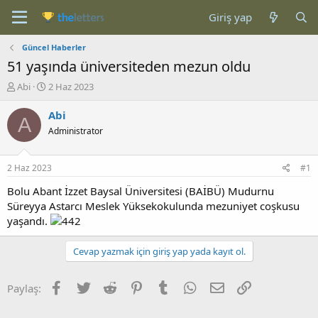
Giriş yap
Güncel Haberler
51 yaşında üniversiteden mezun oldu
K
B
Abi
2 Haz 2023
o
a
n
ş
Abi
A
b
l
Administrator
u
a
y
n
u
g
2 Haz 2023
#1
b
ı
a
ç
Bolu Abant İzzet Baysal Üniversitesi (BAİBÜ) Mudurnu
ş
t
Süreyya Astarcı Meslek Yüksekokulunda mezuniyet coşkusu
l
a
yaşandı.
a
r
t
i
Cevap yazmak için giriş yap yada kayıt ol.
a
h
n
i
Facebook
Twitter
Reddit
Pinterest
Tumblr
WhatsApp
E-posta
Link
Paylaş: