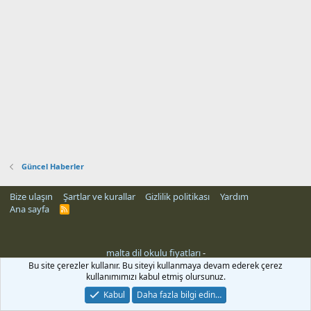
Güncel Haberler
Bize ulaşın
Şartlar ve kurallar
Gizlilik politikası
Yardım
Ana sayfa
R
S
S
malta dil okulu fiyatları
-
Bu site çerezler kullanır. Bu siteyi kullanmaya devam ederek çerez
kullanımımızı kabul etmiş olursunuz.
Kabul
Daha fazla bilgi edin…