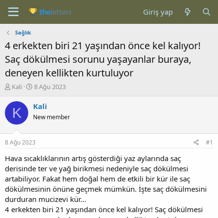
Giriş yap
Sağlık
4 erkekten biri 21 yaşından önce kel kalıyor!
Saç dökülmesi sorunu yaşayanlar buraya,
deneyen kellikten kurtuluyor
K
B
Kali
8 Ağu 2023
o
a
n
ş
Kali
K
b
l
New member
u
a
y
n
u
g
8 Ağu 2023
#1
b
ı
a
ç
Hava sıcaklıklarının artış gösterdiği yaz aylarında saç
ş
t
derisinde ter ve yağ birikmesi nedeniyle saç dökülmesi
l
a
artabiliyor. Fakat hem doğal hem de etkili bir kür ile saç
a
r
dökülmesinin önüne geçmek mümkün. İşte saç dökülmesini
t
i
durduran mucizevi kür...
a
h
4 erkekten biri 21 yaşından önce kel kalıyor! Saç dökülmesi
n
i