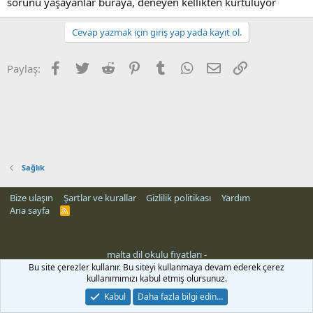
sorunu yaşayanlar buraya, deneyen kellikten kurtuluyor
Cevap yazmak için giriş yap yada kayıt ol.
Facebook
Twitter
Reddit
Pinterest
Tumblr
WhatsApp
E-posta
Link
Paylaş:
Sağlık
Bize ulaşın
Şartlar ve kurallar
Gizlilik politikası
Yardım
Ana sayfa
R
S
S
malta dil okulu fiyatları
-
Bu site çerezler kullanır. Bu siteyi kullanmaya devam ederek çerez
kullanımımızı kabul etmiş olursunuz.
Kabul
Daha fazla bilgi edin…