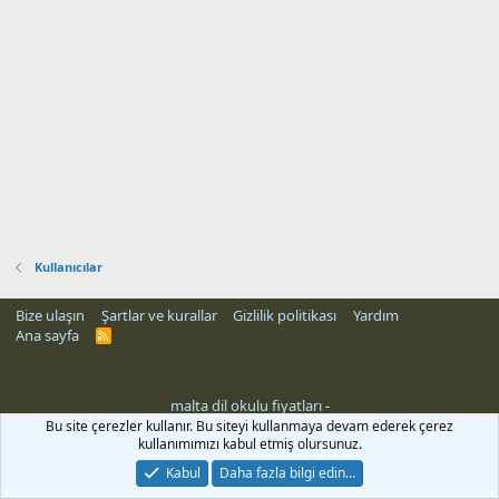
Kullanıcılar
Bize ulaşın
Şartlar ve kurallar
Gizlilik politikası
Yardım
Ana sayfa
R
S
S
malta dil okulu fiyatları
-
Bu site çerezler kullanır. Bu siteyi kullanmaya devam ederek çerez
kullanımımızı kabul etmiş olursunuz.
Kabul
Daha fazla bilgi edin…